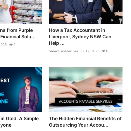
ns from Purple
How a Tax Accountant in
Financial Solu...
Liverpool, Sydney NSW Can
Help ...
 2025
2
SmartTaxPlanner
Jul 12, 2025
6
in Gold: A Simple
The Hidden Financial Benefits of
ryone
Outsourcing Your Accou...