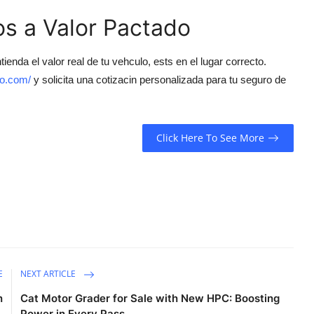
s a Valor Pactado
ienda el valor real de tu vehculo, ests en el lugar correcto.
do.com/
y solicita una cotizacin personalizada para tu seguro de
Click Here To See More
E
NEXT ARTICLE
n
Cat Motor Grader for Sale with New HPC: Boosting
Power in Every Pass