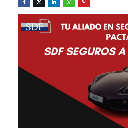
Guest Posting
Advertise with US
Crypto
Business
Finance
Tech
World
Local News
General