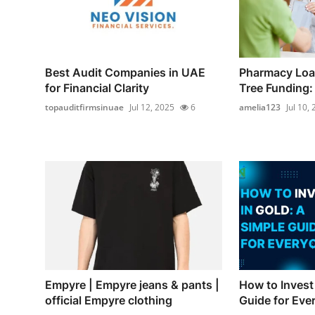
Best Audit Companies in UAE
Pharmacy Loa
for Financial Clarity
Tree Funding: 
topauditfirmsinuae
Jul 12, 2025
6
amelia123
Jul 10,
Empyre | Empyre jeans & pants |
How to Invest 
official Empyre clothing
Guide for Eve