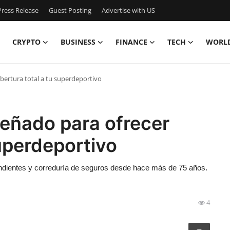
ress Release
Guest Posting
Advertise with US
CRYPTO
BUSINESS
FINANCE
TECH
WORL
bertura total a tu superdeportivo
señado para ofrecer
superdeportivo
dientes y correduría de seguros desde hace más de 75 años.
4