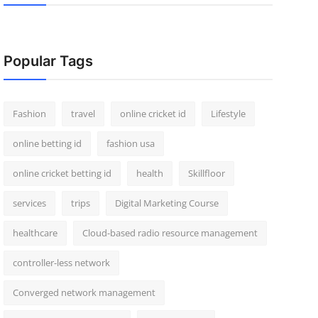
Popular Tags
Fashion
travel
online cricket id
Lifestyle
online betting id
fashion usa
online cricket betting id
health
Skillfloor
services
trips
Digital Marketing Course
healthcare
Cloud-based radio resource management
controller-less network
Converged network management