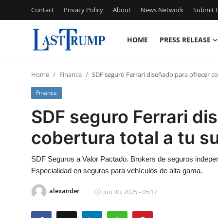
Contact
Privacy Policy
About
News Network
Submit P
HOME
PRESS RELEASE
Home
Home
Finance
SDF seguro Ferrari diseñado para ofrecer co
Contact
Finance
Press Release
SDF seguro Ferrari di
cobertura total a tu 
Privacy Policy
About
SDF Seguros a Valor Pactado. Brokers de seguros indepen
Especialidad en seguros para vehículos de alta gama.
News Network
alexander
Jun 30, 2025 - 05:17
Submit Press Release