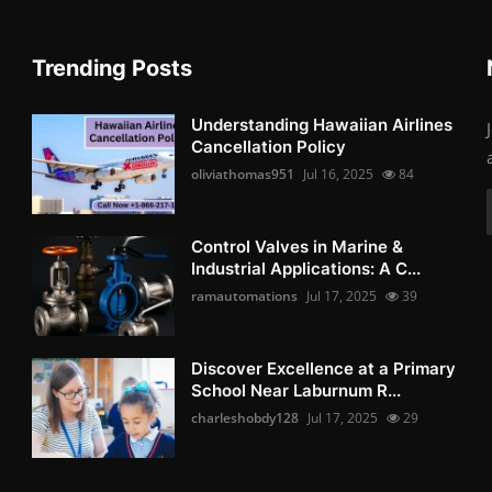
Trending Posts
Understanding Hawaiian Airlines
Cancellation Policy
oliviathomas951
Jul 16, 2025
84
Control Valves in Marine &
Industrial Applications: A C...
ramautomations
Jul 17, 2025
39
Discover Excellence at a Primary
School Near Laburnum R...
charleshobdy128
Jul 17, 2025
29