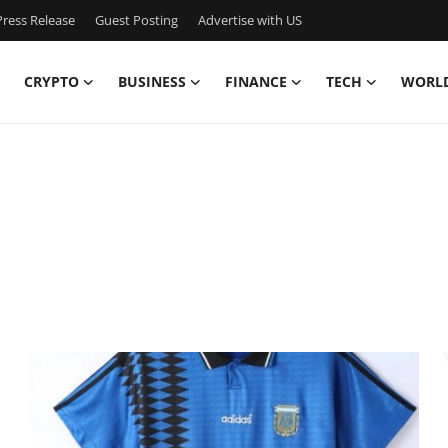
ress Release
Guest Posting
Advertise with US
CRYPTO
BUSINESS
FINANCE
TECH
WORL