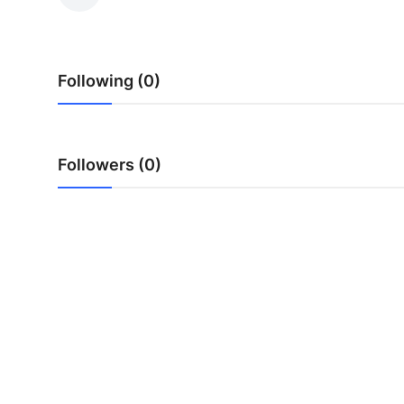
Guest Posting
Advertise with US
Following (0)
Crypto
Business
Followers (0)
Finance
Tech
World
Local News
General