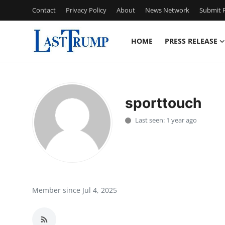
Contact
Privacy Policy
About
News Network
Submit P
HOME
PRESS RELEASE
Home
Contact
sporttouch
Press Release
Last seen: 1 year ago
Privacy Policy
About
News Network
Member since Jul 4, 2025
Submit Press Release